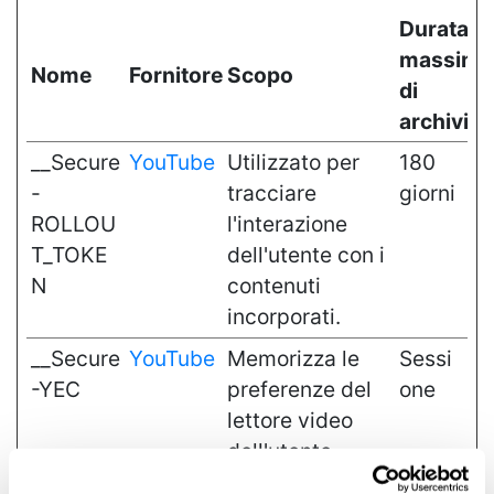
Durata
massima
Nome
Fornitore
Scopo
di
archivia
__Secure
YouTube
Utilizzato per
180
-
tracciare
giorni
ROLLOU
l'interazione
T_TOKE
dell'utente con i
N
contenuti
incorporati.
__Secure
YouTube
Memorizza le
Sessi
-YEC
preferenze del
one
lettore video
dell'utente
usando il video