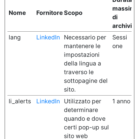
massima
Nome
Fornitore
Scopo
di
archivia
lang
LinkedIn
Necessario per
Sessi
mantenere le
one
impostazioni
della lingua a
traverso le
sottopagine del
sito.
li_alerts
LinkedIn
Utilizzato per
1 anno
determinare
quando e dove
certi pop-up sul
sito web