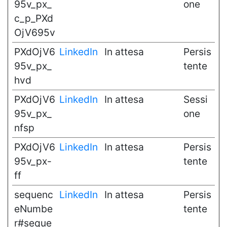
95v_px_
one
c_p_PXd
OjV695v
PXdOjV6
LinkedIn
In attesa
Persis
95v_px_
tente
hvd
PXdOjV6
LinkedIn
In attesa
Sessi
95v_px_
one
nfsp
PXdOjV6
LinkedIn
In attesa
Persis
95v_px-
tente
ff
sequenc
LinkedIn
In attesa
Persis
eNumbe
tente
r#seque