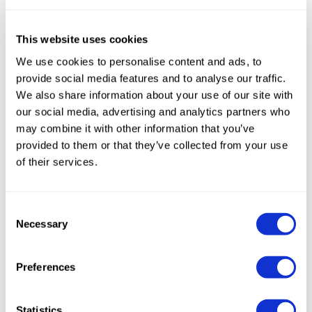
YouTube
incorporato
This website uses cookies
__Secure
YouTube
Utilizzato per
180
We use cookies to personalise content and ads, to
-YNID
tracciare
giorni
provide social media features and to analyse our traffic.
l'interazione
We also share information about your use of our site with
our social media, advertising and analytics partners who
dell'utente con i
may combine it with other information that you’ve
contenuti
provided to them or that they’ve collected from your use
incorporati.
of their services.
_ga
Google
Utilizzato per
2 anni
inviare dati a
Consent
Google
Necessary
Selection
Analytics in
merito al
Preferences
dispositivo e al
comportamento
Statistics