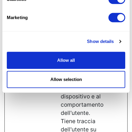
dell'utente.
Tiene traccia
Marketing
dell'utente su
dispositivi e
canali di
Show details
marketing.
_ga_#
Google
Utilizzato per
2 anni
Allow all
inviare dati a
Google
Analytics in
Allow selection
merito al
dispositivo e al
comportamento
dell'utente.
Tiene traccia
dell'utente su