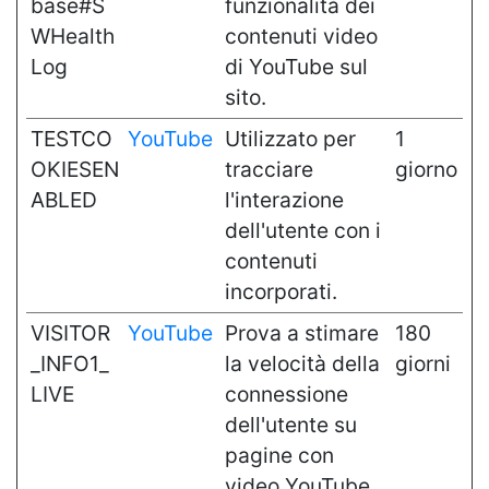
base#S
funzionalità dei
WHealth
contenuti video
Log
di YouTube sul
sito.
TESTCO
YouTube
Utilizzato per
1
OKIESEN
tracciare
giorno
ABLED
l'interazione
dell'utente con i
contenuti
incorporati.
VISITOR
YouTube
Prova a stimare
180
_INFO1_
la velocità della
giorni
LIVE
connessione
dell'utente su
pagine con
video YouTube