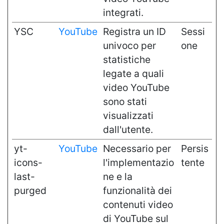
integrati.
YSC
YouTube
Registra un ID
Sessi
univoco per
one
statistiche
legate a quali
video YouTube
sono stati
visualizzati
dall'utente.
yt-
YouTube
Necessario per
Persis
icons-
l'implementazio
tente
last-
ne e la
purged
funzionalità dei
contenuti video
di YouTube sul