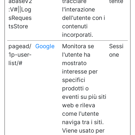
abaseV2
tracciare
tente
:V#||Log
l'interazione
sReques
dell'utente con i
tsStore
contenuti
incorporati.
pagead/
Google
Monitora se
Sessi
1p-user-
l'utente ha
one
list/#
mostrato
interesse per
specifici
prodotti o
eventi su più siti
web e rileva
come l'utente
naviga tra i siti.
Viene usato per