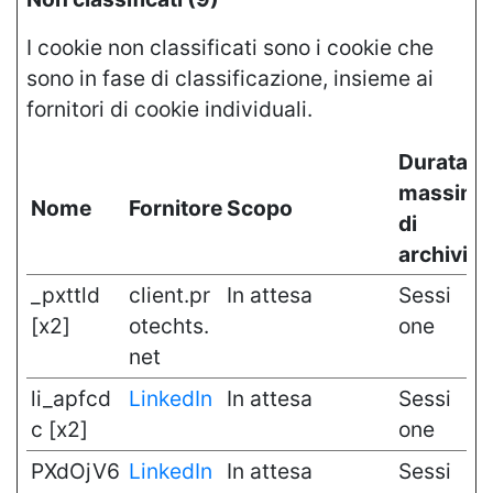
I cookie non classificati sono i cookie che
sono in fase di classificazione, insieme ai
fornitori di cookie individuali.
Durata
massima
Nome
Fornitore
Scopo
di
archivia
_pxttld
client.pr
In attesa
Sessi
[x2]
otechts.
one
net
li_apfcd
LinkedIn
In attesa
Sessi
c [x2]
one
PXdOjV6
LinkedIn
In attesa
Sessi