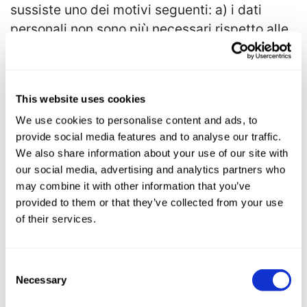
sussiste uno dei motivi seguenti: a) i dati
personali non sono più necessari rispetto alle
finalità per le quali sono stati raccolti o
altrimenti trattati; 4.5.2016 L 119/43 Gazzetta
ufficiale dell'Unione europea IT b) l'interessato
This website uses cookies
revoca il consenso su cui si basa il
We use cookies to personalise content and ads, to
trattamento conformemente all'articolo 6,
provide social media features and to analyse our traffic.
paragrafo 1, lettera a), o all'articolo 9,
We also share information about your use of our site with
paragrafo 2, lettera a), e se non sussiste altro
our social media, advertising and analytics partners who
fondamento giuridico per il trattamento; c)
may combine it with other information that you’ve
l'interessato si oppone al trattamento ai sensi
provided to them or that they’ve collected from your use
dell'articolo 21, paragrafo 1, e non sussiste
of their services.
alcun motivo legittimo prevalente per
procedere al trattamento, oppure si oppone al
Consent
trattamento ai sensi dell'articolo 21, paragrafo
Necessary
Selection
2; d) i dati personali sono stati trattati