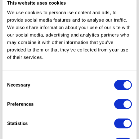
This website uses cookies
tecnologia di processo per i settori
alimentare
, delle
bevande
,
dolciario
,
We use cookies to personalise content and ads, to
provide social media features and to analyse our traffic.
panificatorio
,
farmaceutico
,
cosmetico
,
non
We also share information about your use of our site with
alimentare
e dei
beni industriali
.
our social media, advertising and analytics partners who
Per prenotare un incontro con i nostri referenti
may combine it with other information that you’ve
commerciali vi invitiamo a scriverci all'e-mail:
provided to them or that they’ve collected from your use
info@fava.it
oppure, se preferite farlo per
of their services.
telefono, al numero
+39 051 6843411
.
HALL 6/E 27
Consent
Necessary
Selection
Preferences
Statistics