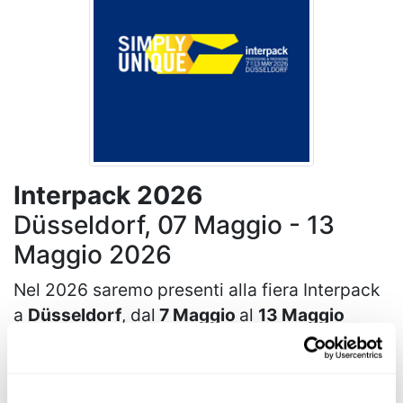
Interpack 2026
Düsseldorf, 07 Maggio - 13
Maggio 2026
Nel 2026 saremo presenti alla fiera Interpack
a
Düsseldorf
, dal
7 Maggio
al
13 Maggio
2026
.
Interpack è
l'evento imperdibile,
con
l'attenzione rivolta ai materiali di imballaggio,
alle macchine per l'imballaggio e alla relativa