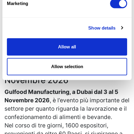
Marketing
Show details
Allow all
Fiera Gulfood Manufacturing
2026
Allow selection
Dubai, 03 Novembre - 05
Novembre 2026
Gulfood Manufacturing, a Dubai dal 3 al 5
Novembre 2026
, è l’evento più importante del
settore per quanto riguarda la lavorazione e il
confezionamento di alimenti e bevande.
Nel corso di tre giorni, 1600 espositori,
provenienti da oltre 60 Paesi, si riuniranno a