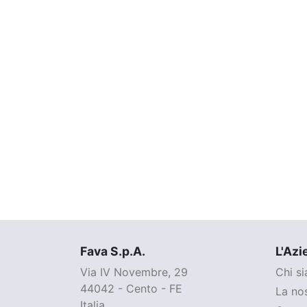
Fava S.p.A.
L'Azi
Via IV Novembre, 29
Chi s
44042 - Cento - FE
La nos
Italia