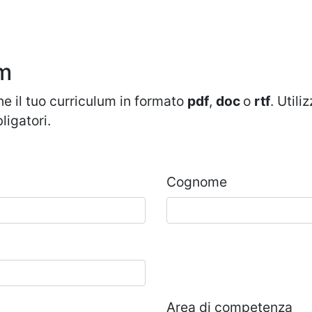
um
he il tuo curriculum in formato
pdf
,
doc
o
rtf
. Util
ligatori.
Cognome
Area di competenza